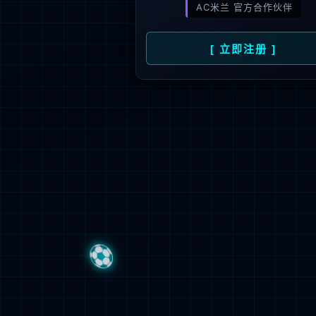
INNOVATION AND R&D
创新研发
前沿性、突破性技术创新
公司历来强调技术创新要以市场为导向，通过不断
为保持和提高公司的竞争力水平，在保持现有产品
时，不断丰富产品的技术智能化水平和测试覆盖面
加值产品，积极投入和探索在动力总成智能化测试