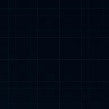
内外客户提供专业的检验检测技术服务。