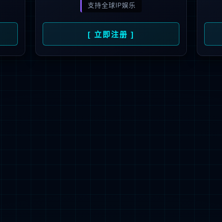
加大研发与技术投入，提升自身研发水平。
质量、精度、稳定性方面的优势地位的同
，开发应用于汽车动力总成测试领域的高附
中不断融入人工智能等新兴技术。