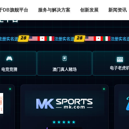
于DB旗舰平台
服务与解决方案
创新发展
新闻资讯
转化为全球化产品
技术推动汽车工业转型