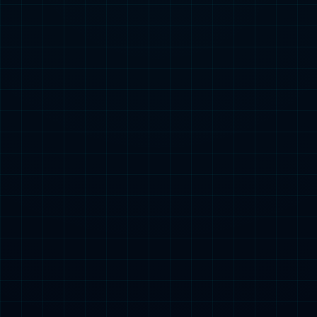
上一篇：
参观学习共成长 交流互动促发展
下一篇：
进博会系列报道2：证券日报网——深耕零碳测试再结硕果 DB旗舰平台与TMEIC成功签约
返回列表
您想了解更多信息
请咨询我们
在线咨询