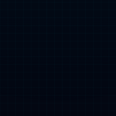
相关推荐
2022-10-01
华依检测与宁德时代(上海)签署战略框架协议
2016-11-14
​上海DB旗舰平台集团获颁上海市专利工作试点企业
2016-09-29
2016汽车测试及质量监控博览会圆满闭幕