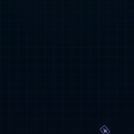
后。励总表示，进入资本市场后更要加强提升基础管
理水平，树立企业经营管理理念，推动创新管理模式
和组织架构，进一步完善管理流程，实现从经验管理
向科学管理、文化管理的转变。