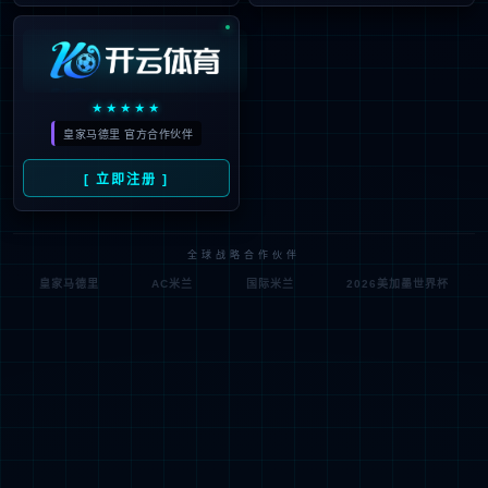
座谈会
2022-02-09
新年伊始，万象更新！2月7日，开工第一天，DB旗
舰平台集团董事长励寅先生组织召开干部迎春座谈
会，对全体员工致以节日问候与祝福，并对公司未来
工作进行规划部署。