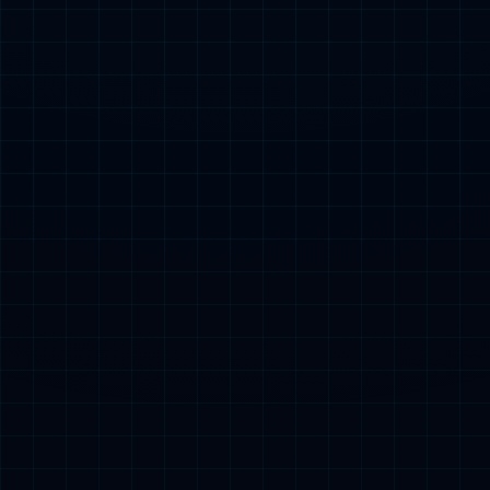
相关推荐
2022-10-01
华依检测与宁德时代(上海)签署战略框架协议
2016-11-14
​上海DB旗舰平台集团获颁上海市专利工作试点企业
2016-09-29
2016汽车测试及质量监控博览会圆满闭幕
关于DB旗舰平台
服务与解决方案
创新发展