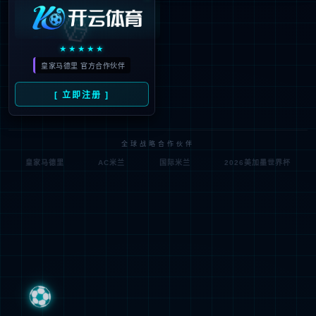
2022-11-05
DB旗舰平台集团于2022年初启动了在德国建设新能
源汽车动力总成测试中心项目（以下简称“德国测试中
心”）。