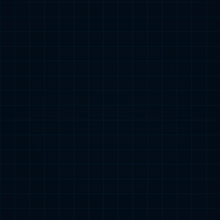
试、嘉定新智能传统/纯电/整车测试、嘉定新电池测试、
嘉定零部件测试、天津纯电测试以及德国纯电测试等七大
基地组成。
华依自动驾驶测试中心拥有40亩自建的封闭场地,运用
ABD设备提供AEB、FCW、LKA、LDW、BSD、
AES等主动安全道路测试服务,可满足整车或零部件
ADAS性能测试,打造智能驾驶、自动驾驶、智慧出行
测试体系。
上一篇：
初心如磐 奋楫笃行 | DB旗舰平台喜迎上市两周年
下一篇：
励寅：始于信念，忠于追求
返回列表