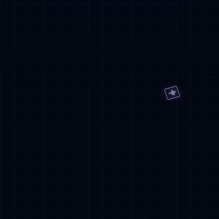
​上海DB旗舰平台集团获颁上海市专利工作试点企业
2016-09-29
2016汽车测试及质量监控博览会圆满闭幕
关于DB旗舰平台
服务与解决方案
创新发展
新闻资讯
人力资源
投资者关系
Copyright © 上海DB旗舰平台集团股份有限公司 保留所有权利