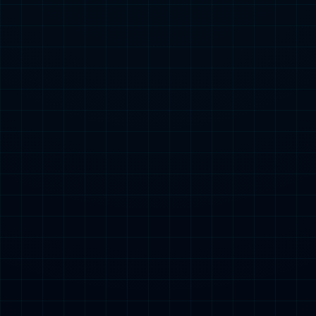
您想了解更多信息
请咨询我们
在线咨询
相关推荐
2022-10-01
华依检测与宁德时代(上海)签署战略框架协议
2016-11-14