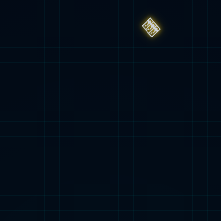
横置和纵置混动变速箱
●
技术特征
1
四轴布局优化
DB旗舰平台的纵置混动变速箱四轴试验台架，采用了
四轴布局设计。变速器样机前端布置中速电机模拟发
动机，用于模拟发动机输入；两侧布置大扭矩输出电
机，以模拟轮端负载；后端新增一台高速电机，可根
据需要连接驱动电机输入端或发电机输入端，灵活实
现电驱、直驱、并联及发电等多种模式的测试。
2
同轴度保障
在不改变台架布置结构的情况下，DB旗舰平台通过精
密的机械设计与制造工艺，保证中速电机和高速电机