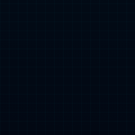
【诚邀您的参与】
在即将到来的2024年汽车测试及质量监控博览会上，
我们诚挚邀请您莅临DB旗舰平台展区，了解最前沿的
测试技术，交流心得、共谋发展赴这场科技盛宴，共
同见证汽车测试技术的辉煌未来。