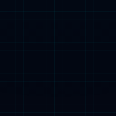
上一篇：
DB旗舰平台：2024中国汽车测试及质量监控博览会精彩回顾
下一篇：
IMU 机器人的精准导航与稳定之翼
返回列表
您想了解更多信息
请咨询我们
在线咨询