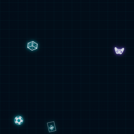
的输入轴与变速器样机之间的同轴度，这一设计不仅
减少整个台架结构的震动，还增强了设备的可靠性与
稳定性。
3
控制模式多样化
电机控制模式是试验台架的核心功能之一。DB旗舰平
台的纵置混动变速箱四轴试验台架支持高度自定义化
的电机控制模式，可根据不同测试需求灵活切换电
驱、直驱、并联等多种控制模式。这种多样化的控制
模式全面覆盖了纵置混动变速箱的各项功能测试需
求，为研发人员提供了更加灵活、高效的测试手段。
应用优势
1
提升测试精度
通过四轴布局和精准的电机控制模式，纵置混动变速
箱四轴试验台架能够实现对混动变速箱电机与发动机
动力耦合状态的精准模拟。这为变速箱的结构设计和
工作效率验证提供了有力支持，有效提升了测试精度
和可靠性。